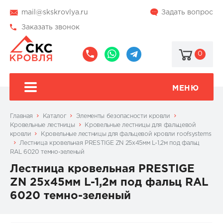
mail@skskrovlya.ru
Задать вопрос
Заказать звонок
0
8
8
@skskrovlya
(495)
(936)
510-
002-
МЕНЮ
77-
05-
46
07
Главная
Каталог
Элементы безопасности кровли
Кровельные лестницы
Кровельные лестницы для фальцевой
кровли
Кровельные лестницы для фальцевой кровли roofsystems
Лестница кровельная PRESTIGE ZN 25x45мм L-1,2м под фальц
RAL 6020 темно-зеленый
Лестница кровельная PRESTIGE
ZN 25x45мм L-1,2м под фальц RAL
6020 темно-зеленый