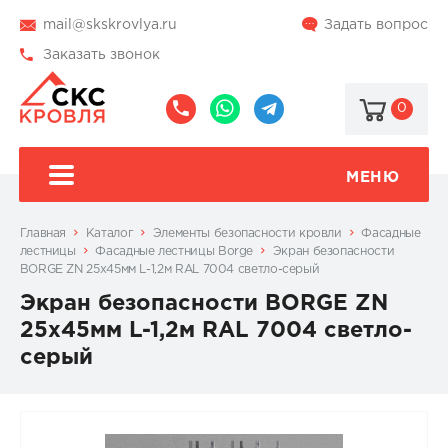
mail@skskrovlya.ru
Задать вопрос
Заказать звонок
0
8
8
@skskrovlya
(495)
(936)
510-
002-
МЕНЮ
77-
05-
46
07
Главная
Каталог
Элементы безопасности кровли
Фасадные
лестницы
Фасадные лестницы Borge
Экран безопасности
BORGE ZN 25x45мм L-1,2м RAL 7004 светло-серый
Экран безопасности BORGE ZN
25x45мм L-1,2м RAL 7004 светло-
серый