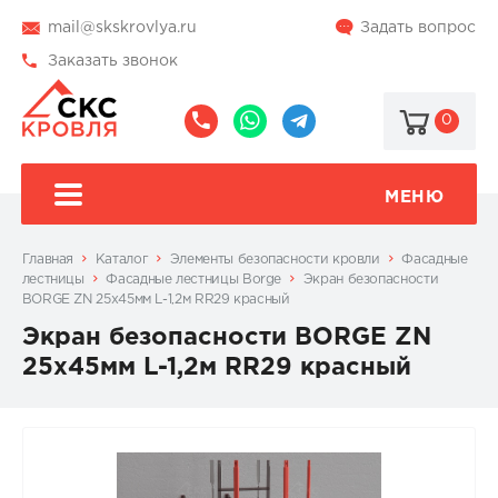
mail@skskrovlya.ru
Задать вопрос
Заказать звонок
0
8
8
@skskrovlya
(495)
(936)
510-
002-
МЕНЮ
77-
05-
46
07
Главная
Каталог
Элементы безопасности кровли
Фасадные
лестницы
Фасадные лестницы Borge
Экран безопасности
BORGE ZN 25x45мм L-1,2м RR29 красный
Экран безопасности BORGE ZN
25x45мм L-1,2м RR29 красный