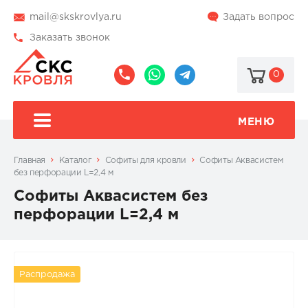
mail@skskrovlya.ru
Задать вопрос
Заказать звонок
0
8
8
@skskrovlya
(495)
(936)
510-
002-
МЕНЮ
77-
05-
46
07
Главная
Каталог
Софиты для кровли
Софиты Аквасистем
без перфорации L=2,4 м
Софиты Аквасистем без
перфорации L=2,4 м
Распродажа