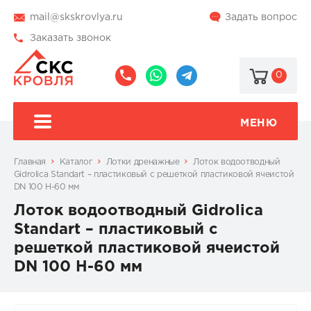
mail@skskrovlya.ru
Задать вопрос
Заказать звонок
0
8
8
@skskrovlya
(495)
(936)
510-
002-
МЕНЮ
77-
05-
46
07
Главная
Каталог
Лотки дренажные
Лоток водоотводный
Gidrolica Standart – пластиковый с решеткой пластиковой ячеистой
DN 100 H-60 мм
Лоток водоотводный Gidrolica
Standart – пластиковый с
решеткой пластиковой ячеистой
DN 100 H-60 мм