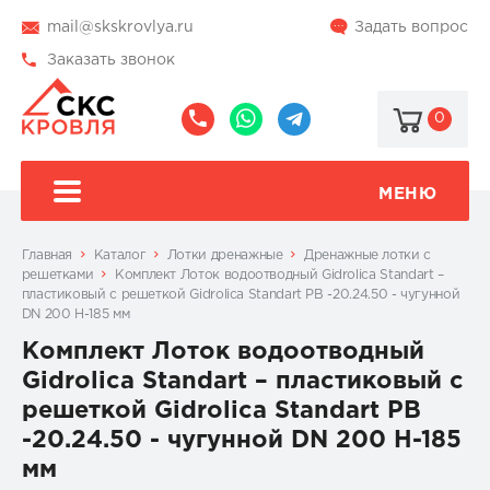
mail@skskrovlya.ru
Задать вопрос
Заказать звонок
0
8
8
@skskrovlya
(495)
(936)
510-
002-
МЕНЮ
77-
05-
46
07
Главная
Каталог
Лотки дренажные
Дренажные лотки с
решетками
Комплект Лоток водоотводный Gidrolica Standart –
пластиковый с решеткой Gidrolica Standart РВ -20.24.50 - чугунной
DN 200 H-185 мм
Комплект Лоток водоотводный
Gidrolica Standart – пластиковый с
решеткой Gidrolica Standart РВ
-20.24.50 - чугунной DN 200 H-185
мм