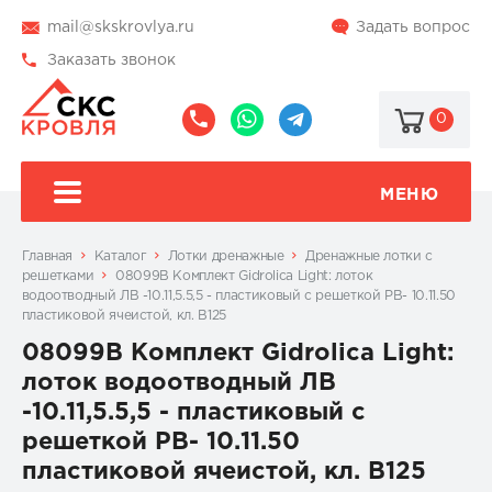
mail@skskrovlya.ru
Задать вопрос
Заказать звонок
0
8
8
@skskrovlya
(495)
(936)
510-
002-
МЕНЮ
77-
05-
46
07
Главная
Каталог
Лотки дренажные
Дренажные лотки с
решетками
08099B Комплект Gidrolica Light: лоток
водоотводный ЛВ -10.11,5.5,5 - пластиковый с решеткой РВ- 10.11.50
пластиковой ячеистой, кл. B125
08099B Комплект Gidrolica Light:
лоток водоотводный ЛВ
-10.11,5.5,5 - пластиковый с
решеткой РВ- 10.11.50
пластиковой ячеистой, кл. B125