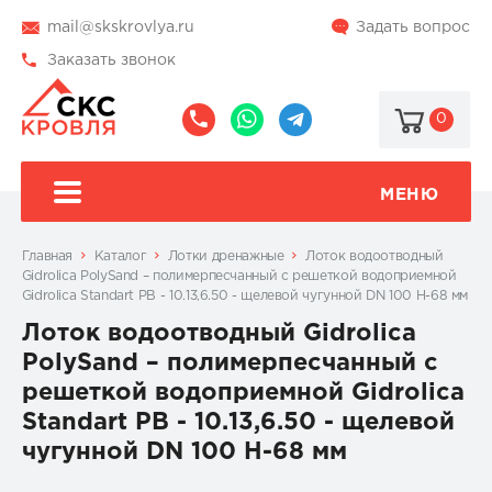
mail@skskrovlya.ru
Задать вопрос
Заказать звонок
0
8
8
@skskrovlya
(495)
(936)
510-
002-
МЕНЮ
77-
05-
46
07
Главная
Каталог
Лотки дренажные
Лоток водоотводный
Gidrolica PolySand – полимерпесчанный c решеткой водоприемной
Gidrolica Standart РВ - 10.13,6.50 - щелевой чугунной DN 100 H-68 мм
Лоток водоотводный Gidrolica
PolySand – полимерпесчанный c
решеткой водоприемной Gidrolica
Standart РВ - 10.13,6.50 - щелевой
чугунной DN 100 H-68 мм