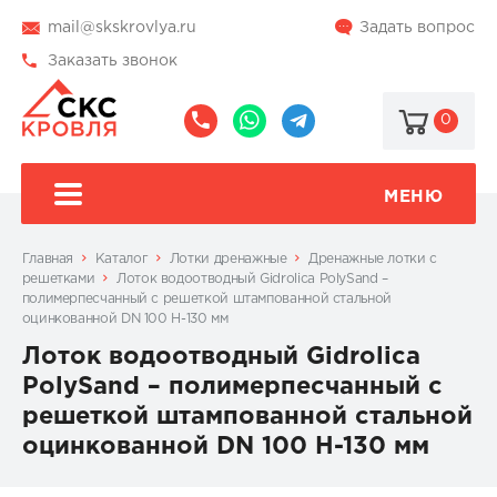
mail@skskrovlya.ru
Задать вопрос
Заказать звонок
0
8
8
@skskrovlya
(495)
(936)
510-
002-
МЕНЮ
77-
05-
46
07
Главная
Каталог
Лотки дренажные
Дренажные лотки с
решетками
Лоток водоотводный Gidrolica PolySand –
полимерпесчанный c решеткой штампованной стальной
оцинкованной DN 100 H-130 мм
Лоток водоотводный Gidrolica
PolySand – полимерпесчанный c
решеткой штампованной стальной
оцинкованной DN 100 H-130 мм