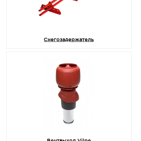
Снегозадержатель
Вентвыход Vilpe