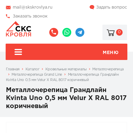
mail@skskrovlya.ru
Задать вопрос
Заказать звонок
0
8
8
@skskrovlya
(495)
(936)
510-
002-
МЕНЮ
77-
05-
46
07
Главная
Каталог
Кровельные материалы
Металлочерепица
Металлочерепица Grand Line
Металлочерепица Грандлайн
Kvinta Uno 0,5 мм Velur X RAL 8017 коричневый
Металлочерепица Грандлайн
Kvinta Uno 0,5 мм Velur X RAL 8017
коричневый