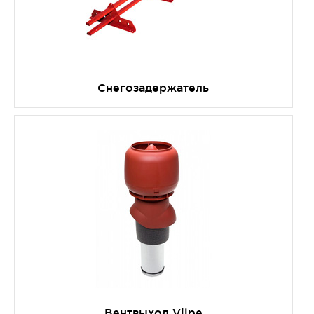
Снегозадержатель
Вентвыход Vilpe