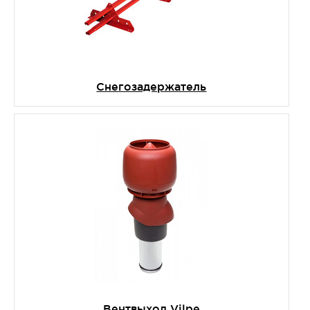
Снегозадержатель
Вентвыход Vilpe