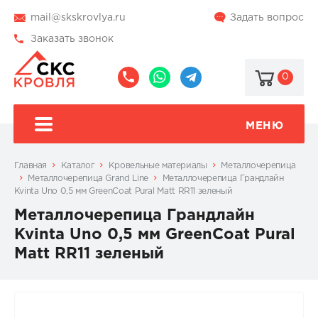
mail@skskrovlya.ru
Задать вопрос
Заказать звонок
0
8
8
@skskrovlya
(495)
(936)
510-
002-
МЕНЮ
77-
05-
46
07
Главная
Каталог
Кровельные материалы
Металлочерепица
Металлочерепица Grand Line
Металлочерепица Грандлайн
Kvinta Uno 0,5 мм GreenCoat Pural Matt RR11 зеленый
Металлочерепица Грандлайн
Kvinta Uno 0,5 мм GreenCoat Pural
Matt RR11 зеленый