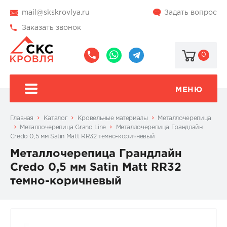
mail@skskrovlya.ru
Задать вопрос
Заказать звонок
0
8
8
@skskrovlya
(495)
(936)
510-
002-
МЕНЮ
77-
05-
46
07
Главная
Каталог
Кровельные материалы
Металлочерепица
Металлочерепица Grand Line
Металлочерепица Грандлайн
Credo 0,5 мм Satin Matt RR32 темно-коричневый
Металлочерепица Грандлайн
Credo 0,5 мм Satin Matt RR32
темно-коричневый