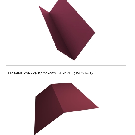
Планка конька плоского 145х145 (190х190)