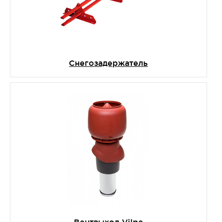
Снегозадержатель
Вентвыход Vilpe