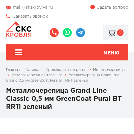
mail@skskrovlya.ru
Задать вопрос
Заказать звонок
0
8
8
@skskrovlya
(495)
(936)
510-
002-
МЕНЮ
77-
05-
46
07
Главная
Каталог
Кровельные материалы
Металлочерепица
Металлочерепица Grand Line
Металлочерепица Grand Line
Classic 0,5 мм GreenCoat Pural BT RR11 зеленый
Металлочерепица Grand Line
Classic 0,5 мм GreenCoat Pural BT
RR11 зеленый