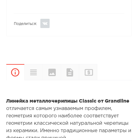
Поделиться:
Цвета и
Прайс-
Характеристики
Документы
Описание
покрытия
лист
Линейка металлочерипицы Classic от Grandline
отличается самым узнаваемым профилем,
геометрия которого наиболее соответствует
геометрии классической натуральной черепицы
из керамики. Именно традиционные параметры и