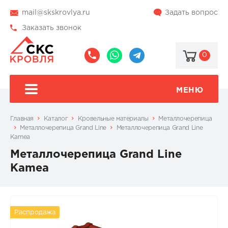
mail@skskrovlya.ru
Задать вопрос
Заказать звонок
0
8
8
@skskrovlya
(495)
(936)
510-
002-
МЕНЮ
77-
05-
46
07
Главная
Каталог
Кровельные материалы
Металлочерепица
Металлочерепица Grand Line
Металлочерепица Grand Line
Kamea
Металлочерепица Grand Line
Kamea
Распродажа