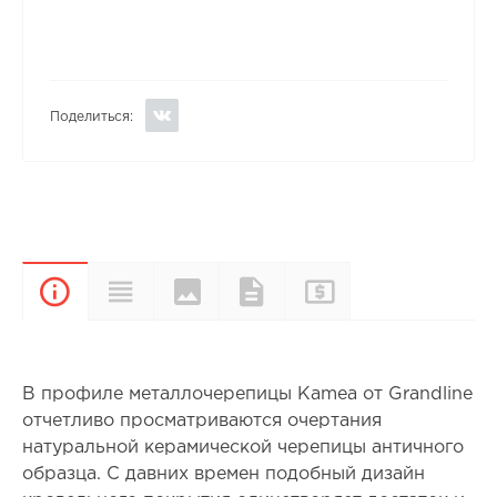
Поделиться:
Цвета и
Прайс-
Характеристики
Документы
Описание
покрытия
лист
В профиле металлочерепицы Kamea от Grandline
отчетливо просматриваются очертания
натуральной керамической черепицы античного
образца. С давних времен подобный дизайн