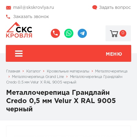
mail@skskrovlya.ru
Задать вопрос
Заказать звонок
0
8
8
@skskrovlya
(495)
(936)
510-
002-
МЕНЮ
77-
05-
46
07
Главная
Каталог
Кровельные материалы
Металлочерепица
Металлочерепица Grand Line
Металлочерепица Грандлайн
Credo 0,5 мм Velur X RAL 9005 черный
Металлочерепица Грандлайн
Credo 0,5 мм Velur X RAL 9005
черный