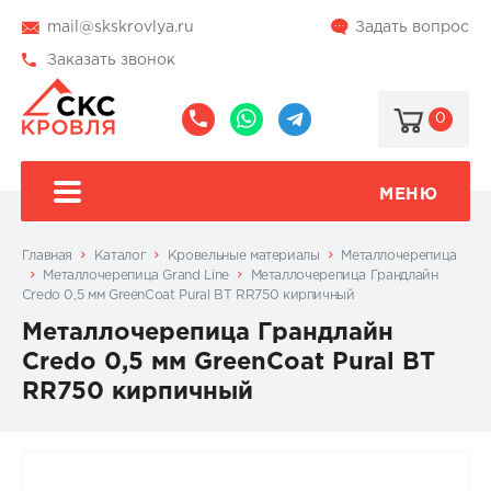
mail@skskrovlya.ru
Задать вопрос
Заказать звонок
0
8
8
@skskrovlya
(495)
(936)
510-
002-
МЕНЮ
77-
05-
46
07
Главная
Каталог
Кровельные материалы
Металлочерепица
Металлочерепица Grand Line
Металлочерепица Грандлайн
Credo 0,5 мм GreenCoat Pural BT RR750 кирпичный
Металлочерепица Грандлайн
Credo 0,5 мм GreenCoat Pural BT
RR750 кирпичный