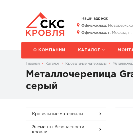
Наши адреса:
Офис-склад:
Новорижское 
Офис-склад:
г. Москва, п.
О КОМПАНИИ
КАТАЛОГ
МОНТ
Главная
Каталог
Кровельные материалы
Металлоче
Металлочерепица Gra
серый
Кровельные материалы
Элементы безопасности
кровли