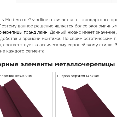
ь Modern от Grandline отличается от стандартного 
 Поэтому данное решение является более экономичны
очерепицы гранд лайн
. Данный нюанс имеет значение
удобства и времени монтажа. По своим эстетическим 
, соответствует классическому европейскому стилю. 
бне каждого сегмента.
рные элементы металлочерепицы 
верхняя 115x30x115
Ендова верхняя 145х145