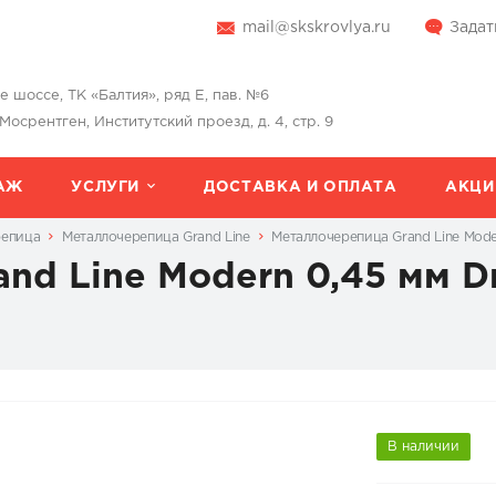
mail@skskrovlya.ru
Задат
шоссе, ТК «Балтия», ряд Е, пав. №6
 Мосрентген, Институтский проезд, д. 4, стр. 9
АЖ
УСЛУГИ
ДОСТАВКА И ОПЛАТА
АКЦИ
репица
Металлочерепица Grand Line
Металлочерепица Grand Line Mode
nd Line Modern 0,45 мм D
В наличии