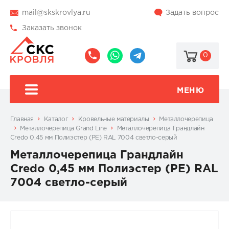
mail@skskrovlya.ru
Задать вопрос
Заказать звонок
0
8
8
@skskrovlya
(495)
(936)
510-
002-
МЕНЮ
77-
05-
46
07
Главная
Каталог
Кровельные материалы
Металлочерепица
Металлочерепица Grand Line
Металлочерепица Грандлайн
Credo 0,45 мм Полиэстер (PE) RAL 7004 светло-серый
Металлочерепица Грандлайн
Credo 0,45 мм Полиэстер (PE) RAL
7004 светло-серый