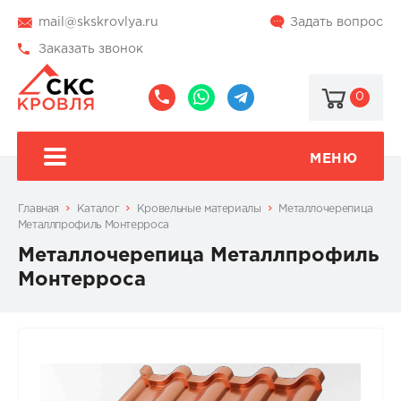
mail@skskrovlya.ru
Задать вопрос
Заказать звонок
0
8
8
@skskrovlya
(495)
(936)
510-
002-
МЕНЮ
77-
05-
46
07
Главная
Каталог
Кровельные материалы
Металлочерепица
Металлпрофиль Монтерроса
Металлочерепица Металлпрофиль
Монтерроса