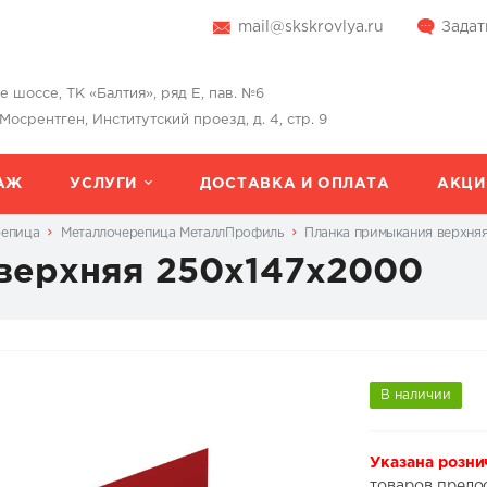
mail@skskrovlya.ru
Задат
шоссе, ТК «Балтия», ряд Е, пав. №6
 Мосрентген, Институтский проезд, д. 4, стр. 9
АЖ
УСЛУГИ
ДОСТАВКА И ОПЛАТА
АКЦИ
репица
Металлочерепица МеталлПрофиль
Планка примыкания верхня
верхняя 250х147х2000
В наличии
Указана розни
товаров предо