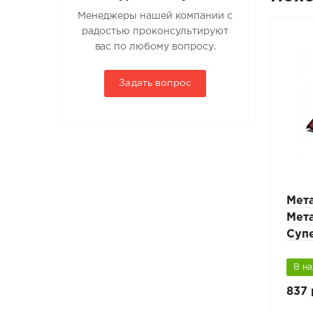
Менеджеры нашей компании с
радостью проконсультируют
вас по любому вопросу.
Задать вопрос
я
Планка угла внутреннего
Мет
115х115х2000
Мет
Суп
В наличии
В н
1 140 руб.
837 
1 900 руб.