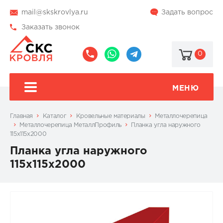
mail@skskrovlya.ru
Задать вопрос
Заказать звонок
0
8
8
@skskrovlya
(495)
(936)
510-
002-
МЕНЮ
77-
05-
46
07
Главная
Каталог
Кровельные материалы
Металлочерепица
Металлочерепица МеталлПрофиль
Планка угла наружного
115х115х2000
Планка угла наружного
115х115х2000