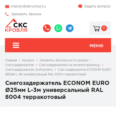
mail@skskrovlya.ru
Задать вопрос
Заказать звонок
0
8
8
@skskrovlya
(495)
(936)
510-
002-
МЕНЮ
77-
05-
46
07
Главная
Каталог
Элементы безопасности кровли
Снегозадержатели
Снегозадержатели на металлочерепицу
Снегозадержатели roofsystems
Снегозадержатель ECONOM EURO
Ø25мм L-3м универсальный RAL 8004 терракотовый
Снегозадержатель ECONOM EURO
Ø25мм L-3м универсальный RAL
8004 терракотовый