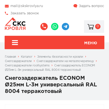
mail@skskrovlya.ru
Задать вопрос
Заказать звонок
0
8
8
@skskrovlya
(495)
(936)
510-
002-
МЕНЮ
77-
05-
46
07
Главная
Каталог
Элементы безопасности кровли
Снегозадержатели
Снегозадержатели на металлочерепицу
Снегозадержатели roofsystems
Снегозадержатель ECONOM
Ø25мм L-3м универсальный RAL 8004 терракотовый
Снегозадержатель ECONOM
Ø25мм L-3м универсальный RAL
8004 терракотовый