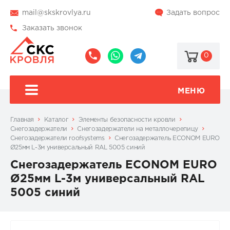
mail@skskrovlya.ru
Задать вопрос
Заказать звонок
0
8
8
@skskrovlya
(495)
(936)
510-
002-
МЕНЮ
77-
05-
46
07
Главная
Каталог
Элементы безопасности кровли
Снегозадержатели
Снегозадержатели на металлочерепицу
Снегозадержатели roofsystems
Снегозадержатель ECONOM EURO
Ø25мм L-3м универсальный RAL 5005 синий
Снегозадержатель ECONOM EURO
Ø25мм L-3м универсальный RAL
5005 синий