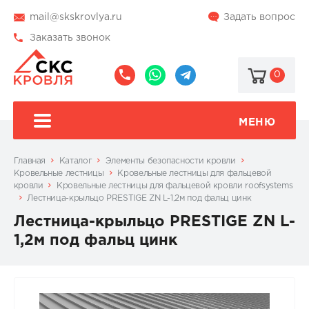
mail@skskrovlya.ru
Задать вопрос
Заказать звонок
0
8
8
@skskrovlya
(495)
(936)
510-
002-
МЕНЮ
77-
05-
46
07
Главная
Каталог
Элементы безопасности кровли
Кровельные лестницы
Кровельные лестницы для фальцевой
кровли
Кровельные лестницы для фальцевой кровли roofsystems
Лестница-крыльцо PRESTIGE ZN L-1,2м под фальц цинк
Лестница-крыльцо PRESTIGE ZN L-
1,2м под фальц цинк