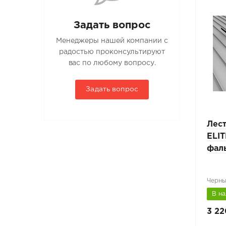
Задать вопрос
Менеджеры нашей компании с
радостью проконсультируют
вас по любому вопросу.
Задать вопрос
Лестница-крыльцо
Лес
од
PRESTIGE ZN L-1,2м под
ELIT
ло-
фальц RAL 5005 синий
фал
2)
Сигнально-синий (RAL 5005)
Черны
В наличии
В н
7 665 руб.
3 22
10 950 руб.