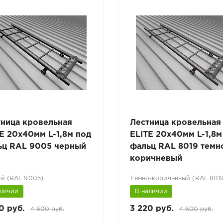
тница кровельная
Лестница кровельная
E 20x40мм L-1,8м под
ELITE 20x40мм L-1,8м
ьц RAL 9005 черный
фальц RAL 8019 темн
коричневый
й (RAL 9005)
Темно-коричневый (RAL 801
аличии
В наличии
0 руб.
3 220 руб.
4 600 руб.
4 600 руб.