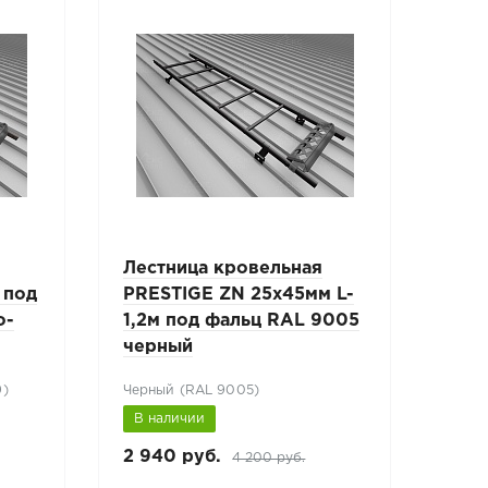
Лестница кровельная
Лес
 под
PRESTIGE ZN 25x45мм L-
PRE
о-
1,2м под фальц RAL 9005
1,8
черный
кор
9)
Черный (RAL 9005)
Кори
В наличии
В н
2 940 руб.
3 78
4 200 руб.