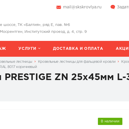
mail@skskrovlya.ru
Задат
шоссе, ТК «Балтия», ряд Е, пав. №6
 Мосрентген, Институтский проезд, д. 4, стр. 9
АЖ
УСЛУГИ
ДОСТАВКА И ОПЛАТА
АКЦИ
овельные лестницы
Кровельные лестницы для фальцевой кровли
Кров
 RAL 8017 коричневый
я PRESTIGE ZN 25x45мм L-
В наличии