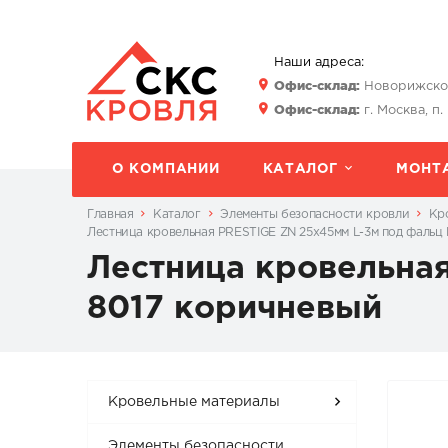
Наши адреса:
Офис-склад:
Новорижское 
Офис-склад:
г. Москва, п.
О КОМПАНИИ
КАТАЛОГ
МОНТ
Главная
Каталог
Элементы безопасности кровли
Кр
Лестница кровельная PRESTIGE ZN 25x45мм L-3м под фальц
Лестница кровельна
8017 коричневый
Кровельные материалы
Элементы безопасности