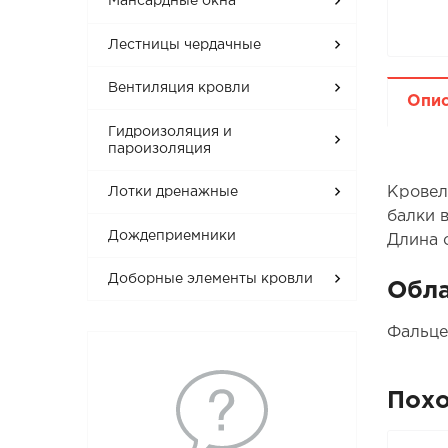
Мансардные окна
Лестницы чердачные
Вентиляция кровли
Опи
Гидроизоляция и
пароизоляция
Кровел
Лотки дренажные
балки 
Дождеприемники
Длина с
Доборные элементы кровли
Обла
Фальце
Пох