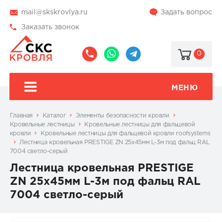
mail@skskrovlya.ru
Задать вопрос
Заказать звонок
0
8
8
@skskrovlya
(495)
(936)
510-
002-
МЕНЮ
77-
05-
46
07
Главная
Каталог
Элементы безопасности кровли
Кровельные лестницы
Кровельные лестницы для фальцевой
кровли
Кровельные лестницы для фальцевой кровли roofsystems
Лестница кровельная PRESTIGE ZN 25x45мм L-3м под фальц RAL
7004 светло-серый
Лестница кровельная PRESTIGE
ZN 25x45мм L-3м под фальц RAL
7004 светло-серый