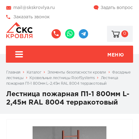
mail@skskrovlya.ru
Задать вопрос
Заказать звонок
0
8
8
@skskrovlya
(495)
(936)
510-
002-
МЕНЮ
77-
05-
46
07
Главная
Каталог
Элементы безопасности кровли
Фасадные
лестницы
Кровельные лестницы RoofSystems
Лестница
пожарная П1-1 800мм L-2,45м RAL 8004 терракотовый
Лестница пожарная П1-1 800мм L-
2,45м RAL 8004 терракотовый