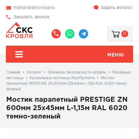
mail@skskrovlya.ru
Задать вопрос
Заказать звонок
0
8
8
@skskrovlya
(495)
(936)
510-
002-
МЕНЮ
77-
05-
46
07
Главная
Каталог
Элементы безопасности кровли
Фасадные
лестницы
Кровельные лестницы RoofSystems
Мостик
парапетный PRESTIGE ZN 600мм 25х45мм L-1,15м RAL 6020 темно-
зеленый
Мостик парапетный PRESTIGE ZN
600мм 25х45мм L-1,15м RAL 6020
темно-зеленый