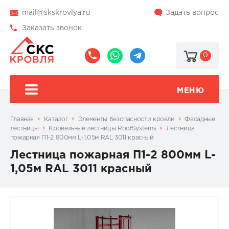
mail@skskrovlya.ru
Задать вопрос
Заказать звонок
0
8
8
@skskrovlya
(495)
(936)
510-
002-
МЕНЮ
77-
05-
46
07
Главная
Каталог
Элементы безопасности кровли
Фасадные
лестницы
Кровельные лестницы RoofSystems
Лестница
пожарная П1-2 800мм L-1,05м RAL 3011 красный
Лестница пожарная П1-2 800мм L-
1,05м RAL 3011 красный