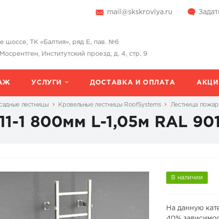
mail@skskrovlya.ru
Задат
шоссе, ТК «Балтия», ряд Е, пав. №6
 Мосрентген, Институтский проезд, д. 4, стр. 9
АЖ
УСЛУГИ
ДОСТАВКА И ОПЛАТА
АКЦИ
садные лестницы
Кровельные лестницы RoofSystems
Лестница пожарн
1-1 800мм L-1,05м RAL 90
В наличии
На данную кат
40% зависимос