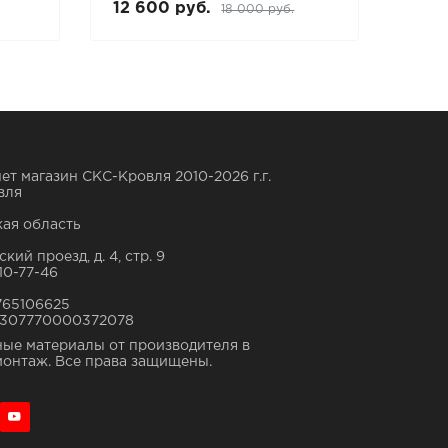
12 600 руб.
7 3
18 000 руб.
ет магазин СКС-Кровля 2010-2026 г.г.
вля
ая область
кий проезд, д. 4, стр. 9
10-77-46
765106625
307770000372078
ые материалы от производителя в
монтаж. Все права защищены.