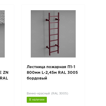
Лестница пожарная П1-1
Лес
E ZN
800мм L-2,45м RAL 3005
800
 RAL
бордовый
Винно-красный (RAL 3005)
В наличии
В н