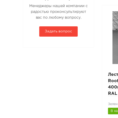
Менеджеры нашей компании с
радостью проконсультируют
вас по любому вопросу.
Задать вопрос
Мостик парапетный
Лес
PRESTIGE ZN 600мм
Roo
25х45мм L-1,5м RAL 7004
400
светло-серый
RAL
Сигнально-серый (RAL 7004)
Зелен
В наличии
В н