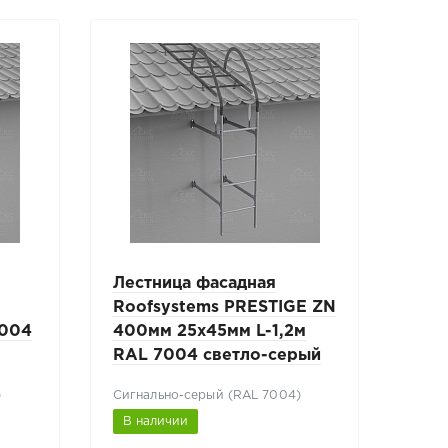
Лестница фасадная
Фас
Roofsystems PRESTIGE ZN
Roo
7004
400мм 25x45мм L-1,2м
400
RAL 7004 светло-серый
702
)
Сигнально-серый (RAL 7004)
Граф
В наличии
В н