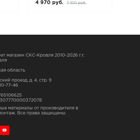
4 970 руб.
8 22
7 100 руб.
ет магазин СКС-Кровля 2010-2026 г.г.
вля
ая область
кий проезд, д. 4, стр. 9
10-77-46
765106625
307770000372078
ые материалы от производителя в
монтаж. Все права защищены.