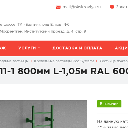
mail@skskrovlya.ru
Задат
шоссе, ТК «Балтия», ряд Е, пав. №6
 Мосрентген, Институтский проезд, д. 4, стр. 9
АЖ
УСЛУГИ
ДОСТАВКА И ОПЛАТА
АКЦИ
садные лестницы
Кровельные лестницы RoofSystems
Лестница пожарн
1-1 800мм L-1,05м RAL 60
В наличии
На данную кат
40% зависимос