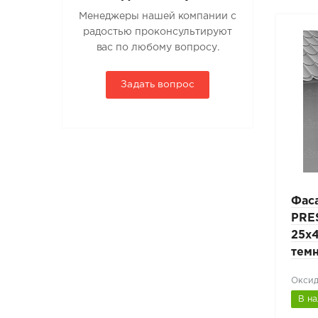
Менеджеры нашей компании с
радостью проконсультируют
вас по любому вопросу.
Задать вопрос
Мостик парапетный
Фас
PRESTIGE ZN 600мм
PRE
6005
25х45мм L-0,8м RAL
25x
9005 черный
тем
Черный (RAL 9005)
Оксид
В наличии
В н