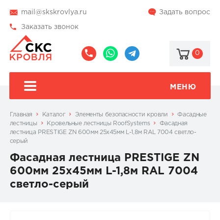
mail@skskrovlya.ru
Задать вопрос
Заказать звонок
0
8
8
@skskrovlya
(495)
(936)
510-
002-
МЕНЮ
77-
05-
46
07
Главная
Каталог
Элементы безопасности кровли
Фасадные
лестницы
Кровельные лестницы RoofSystems
Фасадная
лестница PRESTIGE ZN 600мм 25х45мм L-1,8м RAL 7004 светло-
серый
Фасадная лестница PRESTIGE ZN
600мм 25х45мм L-1,8м RAL 7004
светло-серый