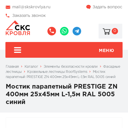
mail@skskrovlya.ru
Задать вопрос
Заказать звонок
0
8
8
@skskrovlya
(495)
(936)
510-
002-
МЕНЮ
77-
05-
46
07
Главная
Каталог
Элементы безопасности кровли
Фасадные
лестницы
Кровельные лестницы RoofSystems
Мостик
парапетный PRESTIGE ZN 400мм 25х45мм L-1,5м RAL 5005 синий
Мостик парапетный PRESTIGE ZN
400мм 25х45мм L-1,5м RAL 5005
синий