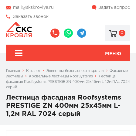
mail@skskrovlya.ru
Задать вопрос
Заказать звонок
0
8
8
@skskrovlya
(495)
(936)
510-
002-
МЕНЮ
77-
05-
46
07
Главная
Каталог
Элементы безопасности кровли
Фасадные
лестницы
Кровельные лестницы RoofSystems
Лестница
фасадная Roofsystems PRESTIGE ZN 400мм 25x45мм L-1,2м RAL 7024
серый
Лестница фасадная Roofsystems
PRESTIGE ZN 400мм 25x45мм L-
1,2м RAL 7024 серый