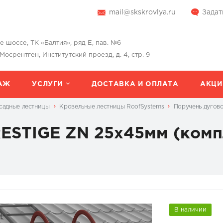
mail@skskrovlya.ru
Задат
шоссе, ТК «Балтия», ряд Е, пав. №6
 Мосрентген, Институтский проезд, д. 4, стр. 9
АЖ
УСЛУГИ
ДОСТАВКА И ОПЛАТА
АКЦИ
садные лестницы
Кровельные лестницы RoofSystems
Поручень дугово
RESTIGE ZN 25x45мм (комп
В наличии