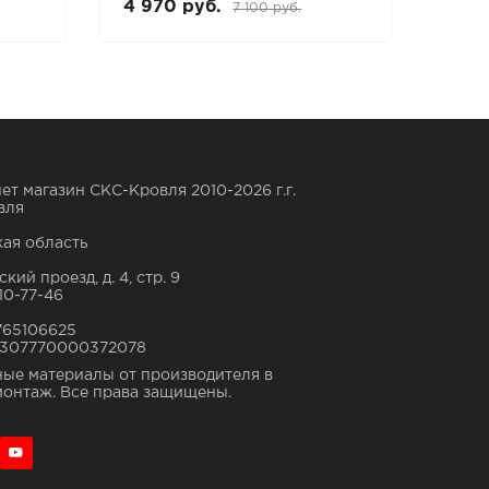
4 970 руб.
4 9
7 100 руб.
ет магазин СКС-Кровля 2010-2026 г.г.
вля
ая область
кий проезд, д. 4, стр. 9
10-77-46
765106625
307770000372078
ые материалы от производителя в
монтаж. Все права защищены.