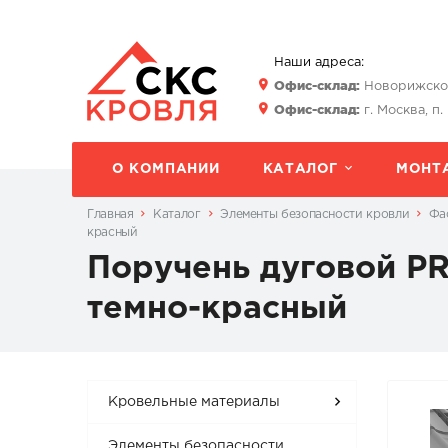
Наши адреса:
Офис-склад:
Новорижское 
Офис-склад:
г. Москва, п.
О КОМПАНИИ
КАТАЛОГ
МОНТ
Главная
Каталог
Элементы безопасности кровли
Фа
красный
Поручень дуговой P
темно-красный
Кровельные материалы
Элементы безопасности