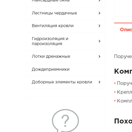
Мансардные окна
Лестницы чердачные
Вентиляция кровли
Опи
Гидроизоляция и
пароизоляция
Поруче
Лотки дренажные
Дождеприемники
Ком
Доборные элементы кровли
Поруч
Крепл
Компл
Пох