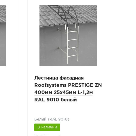
Лестница фасадная
Лес
Roofsystems PRESTIGE ZN
Roo
400мм 25x45мм L-1,2м
400
RAL 9010 белый
RAL
зел
Белый (RAL 9010)
Лист
В наличии
В н