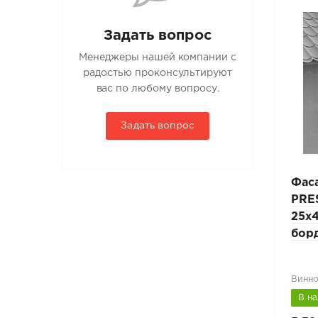
Задать вопрос
Менеджеры нашей компании с
радостью проконсультируют
вас по любому вопросу.
Задать вопрос
Мостик парапетный
Фас
PRESTIGE ZN 600мм
PRE
9010
25х45мм L-1,15м RAL
25x4
9005 черный
бор
Черный (RAL 9005)
Винно
В наличии
В н