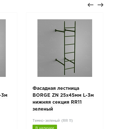
Фасадная лестница
Экр
-3м
BORGE ZN 25х45мм L-3м
BOR
нижняя секция RR11
1,2м
зеленый
Темно-зеленый (RR 11)
Темн
В наличии
В н