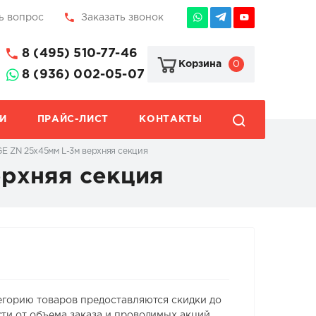
ь вопрос
Заказать звонок
8 (495) 510-77-46
0
Корзина
8 (936) 002-05-07
И
ПРАЙС-ЛИСТ
КОНТАКТЫ
E ZN 25х45мм L-3м верхняя секция
ерхняя секция
егорию товаров предоставляются скидки до
ти от объема заказа и проводимых акций.