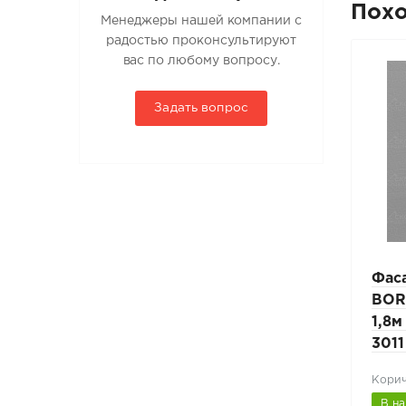
Пох
Менеджеры нашей компании с
радостью проконсультируют
вас по любому вопросу.
Задать вопрос
Фасадная лестница
Фас
-3м
BORGE ZN 25x45мм L-3м
BOR
8017
верхняя секция RAL
1,8м
7004 светло-серый
3011
017)
Сигнально-серый (RAL 7004)
Корич
В наличии
В н