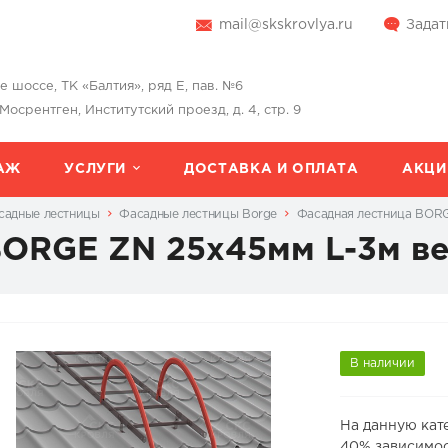
mail@skskrovlya.ru
Задат
шоссе, ТК «Балтия», ряд Е, пав. №6
 Мосрентген, Институтский проезд, д. 4, стр. 9
АЖ
УСЛУГИ
ДОСТАВКА И ОПЛАТА
АКЦИ
садные лестницы
Фасадные лестницы Borge
Фасадная лестница BORG
BORGE ZN 25х45мм L-3м в
В наличии
На данную кат
40% зависимос