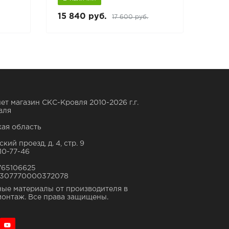
15 840 руб.
6 88
17 600 руб.
ет магазин СКС-Кровля 2010-2026 г.г.
вля
ая область
кий проезд, д. 4, стр. 9
10-77-46
765106625
307770000372078
ые материалы от производителя в
монтаж. Все права защищены.