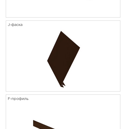
J-фаска
F-профиль