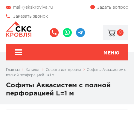
mail@skskrovlya.ru
Задать вопрос
Заказать звонок
0
8
8
@skskrovlya
(495)
(936)
510-
002-
МЕНЮ
77-
05-
46
07
Главная
Каталог
Софиты для кровли
Софиты Аквасистем с
полной перфорацией L=1 м
Софиты Аквасистем с полной
перфорацией L=1 м