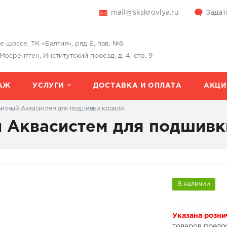
mail@skskrovlya.ru
Задат
шоссе, ТК «Балтия», ряд Е, пав. №6
 Мосрентген, Институтский проезд, д. 4, стр. 9
АЖ
УСЛУГИ
ДОСТАВКА И ОПЛАТА
АКЦИ
итный Аквасистем для подшивки кровли
 Аквасистем для подшивк
В наличии
Указана розни
товаров предо