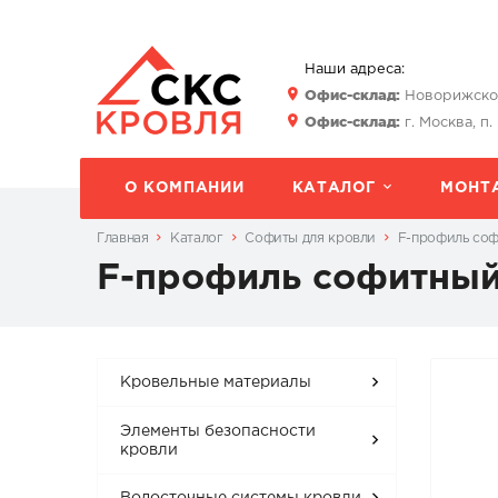
Наши адреса:
Офис-склад:
Новорижское 
Офис-склад:
г. Москва, п.
О КОМПАНИИ
КАТАЛОГ
МОНТ
Главная
Каталог
Софиты для кровли
F-профиль соф
F-профиль софитный
Кровельные материалы
Элементы безопасности
кровли