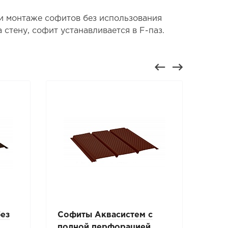
и монтаже софитов без использования
стену, софит устанавливается в F-паз.
ез
Софиты Аквасистем с
J-ф
полной перфорацией
соф