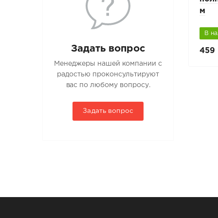
подшивки кровли
м
В наличии
В н
Задать вопрос
291 руб.
459 
486 руб.
Менеджеры нашей компании с
радостью проконсультируют
вас по любому вопросу.
Задать вопрос