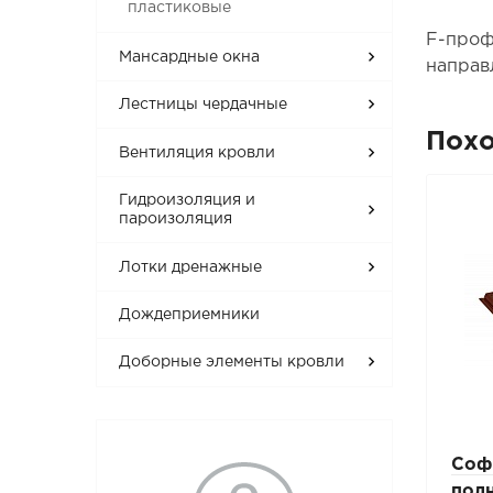
пластиковые
F-проф
Мансардные окна
направ
Лестницы чердачные
Пох
Вентиляция кровли
Гидроизоляция и
пароизоляция
Лотки дренажные
Дождеприемники
Доборные элементы кровли
G-планка софитная
Соф
Аквасистем для
пол