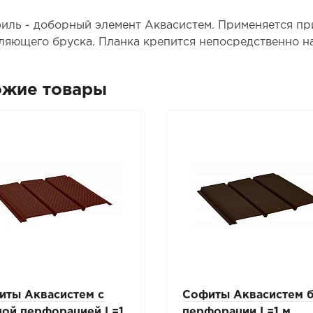
иль - доборный элемент Аквасистем. Применяется пр
ляющего бруска. Планка крепится непосредственно на 
ожие товары
иты Аквасистем с
Софиты Аквасистем б
ной перфорацией L=1
перфорации L=1 м