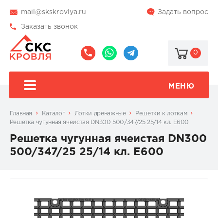
mail@skskrovlya.ru
Задать вопрос
Заказать звонок
0
8
8
@skskrovlya
(495)
(936)
510-
002-
МЕНЮ
77-
05-
46
07
Главная
Каталог
Лотки дренажные
Решетки к лоткам
Решетка чугунная ячеистая DN300 500/347/25 25/14 кл. Е600
Решетка чугунная ячеистая DN300
500/347/25 25/14 кл. Е600