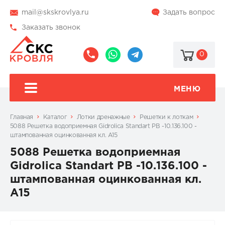
mail@skskrovlya.ru
Задать вопрос
Заказать звонок
0
8
8
@skskrovlya
(495)
(936)
510-
002-
МЕНЮ
77-
05-
46
07
Главная
Каталог
Лотки дренажные
Решетки к лоткам
5088 Решетка водоприемная Gidrolica Standart РВ -10.136.100 -
штампованная оцинкованная кл. А15
5088 Решетка водоприемная
Gidrolica Standart РВ -10.136.100 -
штампованная оцинкованная кл.
А15