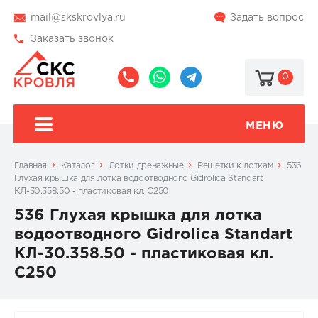
mail@skskrovlya.ru
Задать вопрос
Заказать звонок
0
8
8
@skskrovlya
(495)
(936)
510-
002-
МЕНЮ
77-
05-
46
07
Главная
Каталог
Лотки дренажные
Решетки к лоткам
536
Глухая крышка для лотка водоотводного Gidrolica Standart
КЛ-30.358.50 - пластиковая кл. С250
536 Глухая крышка для лотка
водоотводного Gidrolica Standart
КЛ-30.358.50 - пластиковая кл.
С250