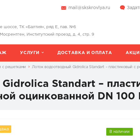
mail@skskrovlya.ru
Задат
шоссе, ТК «Балтия», ряд Е, пав. №6
 Мосрентген, Институтский проезд, д. 4, стр. 9
АЖ
УСЛУГИ
ДОСТАВКА И ОПЛАТА
АКЦИ
и с решетками
Лоток водоотводный Gidrolica Standart – пластиковый с
Gidrolica Standart – плас
ной оцинкованной DN 100 
дажа
В наличии