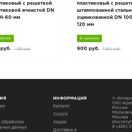
стиковый с решеткой
пластиковый с решет
стиковой ячеистой DN
штампованной стальн
 H-60 мм
оцинкованной DN 100
120 мм
аличии
В наличии
руб.
900 руб.
1 126 руб.
1 560 руб.
ИЯ
ИНФОРМАЦИЯ
© Интерн
СКС-Кро
ии
Каталог
Россия
Московск
Услуги
Москва
 обработки
Акции
Институтс
8 (495) 5
ьных данных
Доставка и