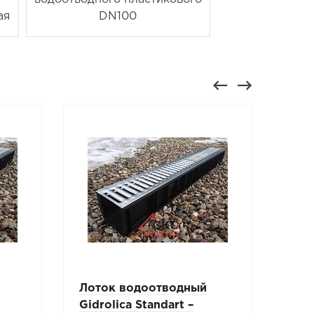
ая
DN100
Лоток водоотводный
Лот
Gidrolica Standart –
Gidr