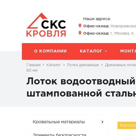
Наши адреса:
Офис-склад:
Новорижское 
Офис-склад:
г. Москва, п.
О КОМПАНИИ
КАТАЛОГ
МОНТ
Главная
Каталог
Лотки дренажные
Дренажные лотк
80 мм
Лоток водоотводный 
штампованной сталь
Кровельные материалы
Распро
Элементы безопасности