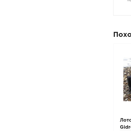
Пох
Лоток водоотводный
Лот
Gidrolica Standart –
Gidr