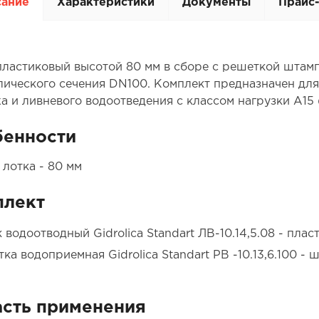
сание
Характеристики
Документы
Прайс
пластиковый высотой 80 мм в сборе с решеткой штам
лического сечения DN100. Комплект предназначен дл
 и ливневого водоотведения с классом нагрузки А15 (д
бенности
 лотка - 80 мм
плект
 водоотводный Gidrolica Standart ЛВ-10.14,5.08 - пла
ка водоприемная Gidrolica Standart РВ -10.13,6.100 - 
сть применения