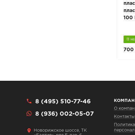
кой
пластиковый с решеткой
пла
стой
водоприемной - ячеистой
пла
ая
стальной оцинкованная
100
DN 100 H-120 мм
В наличии
В н
2 200 руб.
700 
3 636 руб.
8 (495) 510-77-46
КОМПАН
О компан
8 (936) 002-05-07
Контакты
Политика
персонал
Новорижское шоссе, ТК