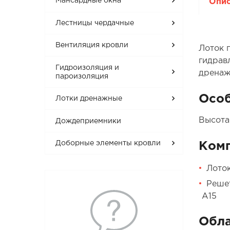
Мансардные окна
Опи
Лестницы чердачные
Вентиляция кровли
Лоток 
гидрав
Гидроизоляция и
дренажа
пароизоляция
Осо
Лотки дренажные
Высота
Дождеприемники
Доборные элементы кровли
Ком
Лоток
Решет
А15
Обла