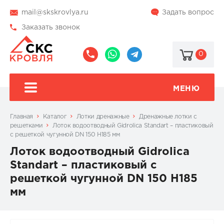
mail@skskrovlya.ru
Задать вопрос
Заказать звонок
0
8
8
@skskrovlya
(495)
(936)
510-
002-
МЕНЮ
77-
05-
46
07
Главная
Каталог
Лотки дренажные
Дренажные лотки с
решетками
Лоток водоотводный Gidrolica Standart – пластиковый
с решеткой чугунной DN 150 H185 мм
Лоток водоотводный Gidrolica
Standart – пластиковый с
решеткой чугунной DN 150 H185
мм