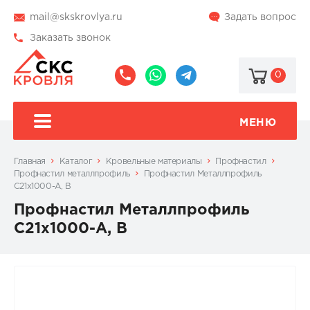
mail@skskrovlya.ru
Задать вопрос
Заказать звонок
0
8
8
@skskrovlya
(495)
(936)
510-
002-
МЕНЮ
77-
05-
46
07
Главная
Каталог
Кровельные материалы
Профнастил
Профнастил металлпрофиль
Профнастил Металлпрофиль
С21х1000-А, В
Профнастил Металлпрофиль
С21х1000-А, В