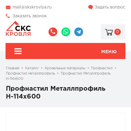
mail@skskrovlya.ru
Задать вопрос
Заказать звонок
0
8
8
@skskrovlya
(495)
(936)
510-
002-
МЕНЮ
77-
05-
46
07
Главная
Каталог
Кровельные материалы
Профнастил
Профнастил металлпрофиль
Профнастил Металлпрофиль
Н-114х600
Профнастил Металлпрофиль
Н-114х600