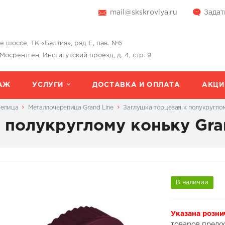
mail@skskrovlya.ru
Задат
шоссе, ТК «Балтия», ряд Е, пав. №6
 Мосрентген, Институтский проезд, д. 4, стр. 9
АЖ
УСЛУГИ
ДОСТАВКА И ОПЛАТА
АКЦИ
репица
Металлочерепица Grand Line
Заглушка торцевая к полукруглом
 полукруглому коньку Gra
В наличии
Указана розни
товаров предо