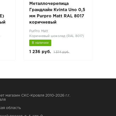
Металлочерепица
Мет
Грандлайн Kvinta Uno 0,5
Гра
E)
мм Purpro Matt RAL 8017
Dra
рый
коричневый
кор
PurPro Matt
Drap
)
Коричневый шоколад (RAL 8017)
Кори
В наличии
В н
1 236 руб.
732 
1 374 руб.
ет магазин СКС-Кровля 2010-2026 г.г.
вля
ая область