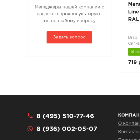
nd
Металлочерепица Grand
Мет
Менеджеры нашей компании с
lur X
Line Classic 0,5 мм Satin
Line
радостью проконсультируют
RAL 6005 зеленый
RAL
вас по любому вопросу.
Задать вопрос
Satin
Drap
6)
Зеленый мох (RAL 6005)
Сигна
В наличии
В н
666 руб.
719 
741 руб.
8 (495) 510-77-46
КОМПАН
О компан
8 (936) 002-05-07
Контакты