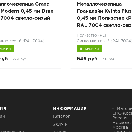
аллочерепица Grand
Металлочерепица
 Modern 0,45 мм Drap
Грандлайн Kvinta Plus
 7004 светло-серый
0,45 мм Полиэстер (P
RAL 7004 светло-се
Полиэстер (РЕ)
льно-серый (RAL 7004)
Сигнально-серый (RAL 7004
аличии
В наличии
руб.
646 руб.
799 руб.
718 руб.
ИЯ
ИНФОРМАЦИЯ
© Интерн
СКС-Кро
ии
Каталог
Россия
Московск
Услуги
Москва