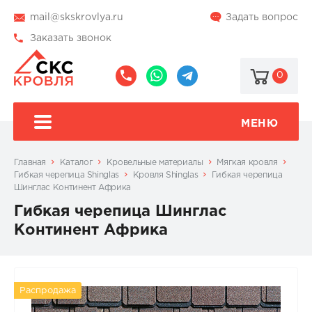
mail@skskrovlya.ru
Задать вопрос
Заказать звонок
0
8
8
@skskrovlya
(495)
(936)
510-
002-
МЕНЮ
77-
05-
46
07
Главная
Каталог
Кровельные материалы
Мягкая кровля
Гибкая черепица Shinglas
Кровля Shinglas
Гибкая черепица
Шинглас Континент Африка
Гибкая черепица Шинглас
Континент Африка
Распродажа