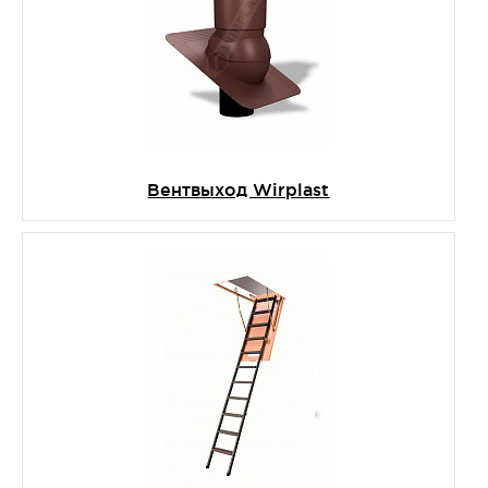
Вентвыход Wirplast