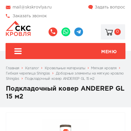
mail@skskrovlya.ru
Задать вопрос
Заказать звонок
0
8
8
@skskrovlya
(495)
(936)
510-
002-
МЕНЮ
77-
05-
46
07
Главная
Каталог
Кровельные материалы
Мягкая кровля
Гибкая черепица Shinglas
Доборные элементы на мягкую кровлю
Shinglas
Подкладочный ковер ANDEREP GL 15 м2
Подкладочный ковер ANDEREP GL
15 м2